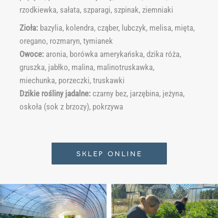
rzodkiewka, sałata, szparagi, szpinak, ziemniaki
Zioła:
bazylia, kolendra, cząber, lubczyk, melisa, mięta,
oregano, rozmaryn, tymianek
Owoce:
aronia, borówka amerykańska, dzika róża,
gruszka, jabłko, malina, malinotruskawka,
miechunka, porzeczki, truskawki
Dzikie rośliny jadalne:
czarny bez, jarzębina, jeżyna,
oskoła (sok z brzozy), pokrzywa
SKLEP ONLINE